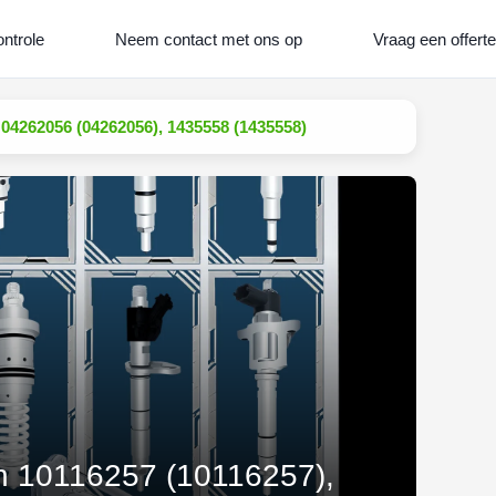
ontrole
Neem contact met ons op
Vraag een offerte
 04262056 (04262056), 1435558 (1435558)
van 10116257 (10116257),