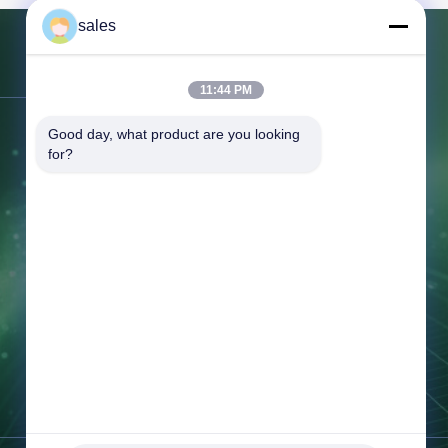
sales
Neem contact met ons op
11:44 PM
Good day, what product are you looking 
Adres:
No.3-7, 154 Straat,
for?
Guangconi-Road, Baiyun-District,
Guangzhou, Guangdong, China.
Telefoon:
86-137-9019-5672
Fax.:
86-137-9019-5672
E-mail:
209396088@qq.com
Werktijd:
8:00-24:00
Onderzoek nu