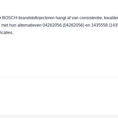
OSCH-brandstofinjectoren hangt af van consistentie, kwalitei
n met hun alternatieven 04262056 (04262056) en 1435558 (143555
caties.