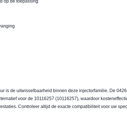
d op de toepassing
vanging
ur is de uitwisselbaarheid binnen deze injectorfamilie. De 0
lternatief voor de 10116257 (10116257), waardoor kosteneffect
staties. Controleer altijd de exacte compatibiliteit voor uw spe