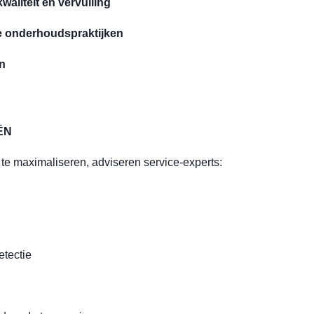
waliteit en vervuiling
e onderhoudspraktijken
n
ËN
 te maximaliseren, adviseren service-experts:
etectie