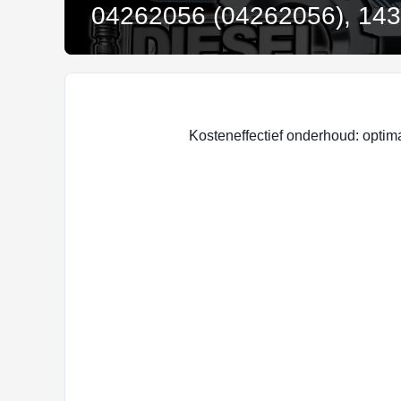
04262056 (04262056), 14
Kosteneffectief onderhoud: opti