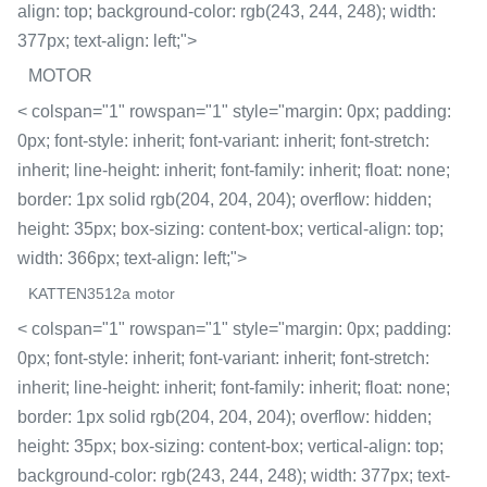
align: top; background-color: rgb(243, 244, 248); width:
377px; text-align: left;">
MOTOR
< colspan="1" rowspan="1" style="margin: 0px; padding:
0px; font-style: inherit; font-variant: inherit; font-stretch:
inherit; line-height: inherit; font-family: inherit; float: none;
border: 1px solid rgb(204, 204, 204); overflow: hidden;
height: 35px; box-sizing: content-box; vertical-align: top;
width: 366px; text-align: left;">
KATTEN3512a motor
< colspan="1" rowspan="1" style="margin: 0px; padding:
0px; font-style: inherit; font-variant: inherit; font-stretch:
inherit; line-height: inherit; font-family: inherit; float: none;
border: 1px solid rgb(204, 204, 204); overflow: hidden;
height: 35px; box-sizing: content-box; vertical-align: top;
background-color: rgb(243, 244, 248); width: 377px; text-