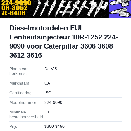
Dieselmotordelen EUI
Eenheidsinjecteur 10R-1252 224-
9090 voor Caterpillar 3606 3608
3612 3616
Plaats van
De V.S.
herkomst:
Merknaam:
CAT
Certificering:
ISO
Modelnummer:
224-9090
Minimale
1
bestelhoeveelheid:
Prijs:
$300-$450