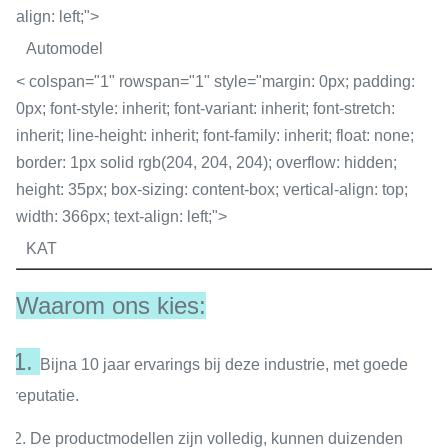
align: left;">
Automodel
< colspan="1" rowspan="1" style="margin: 0px; padding:
0px; font-style: inherit; font-variant: inherit; font-stretch:
inherit; line-height: inherit; font-family: inherit; float: none;
border: 1px solid rgb(204, 204, 204); overflow: hidden;
height: 35px; box-sizing: content-box; vertical-align: top;
width: 366px; text-align: left;">
KAT
Waarom ons kies:
1.
Bijna 10 jaar ervarings bij deze industrie, met goede
reputatie.
2. De productmodellen zijn volledig, kunnen duizenden