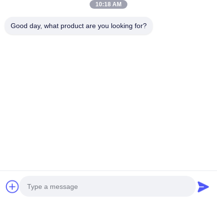
10:18 AM
Good day, what product are you looking for?
Contacetail:
VOEG toe: De Stad van Huangpumachines,
no.585-A, No.138, Zuidoostenweg, Huangpu-
District, Guangzhou-Stad,
De Provincie van Guangdong
Cellphone: +86 13790195672 Whatsapp:: +86
13790195672
E-mail: edwardswilliam1988@gmail.com