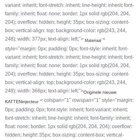
variant: inherit; font-stretch: inherit; line-height: inherit; font-
family: inherit; float: none; border: 1px solid rgb(204, 204,
204); overflow: hidden; height: 35px; box-sizing: content-
box; vertical-align: top; background-color: rgb(243, 244,
248); width: 377px; text-align: left;">
<
Materiaal
style="margin: 0px; padding: 0px; font-style: inherit; font-
variant: inherit; font-stretch: inherit; line-height: inherit; font-
family: inherit; float: none; border: 1px solid rgb(204, 204,
204); overflow: hidden; height: 35px; box-sizing: content-
box; vertical-align: top; background-color: rgb(243, 244,
248); width: 366px; text-align: left;">
Originele nieuwe
< colspan="1" rowspan="1" style="margin:
KATTENinjecteur
0px; padding: 0px; font-style: inherit; font-variant: inherit;
font-stretch: inherit; line-height: inherit; font-family: inherit;
float: none; border: 1px solid rgb(204, 204, 204); overflow:
hidden; height: 35px; box-sizing: content-box; vertical-