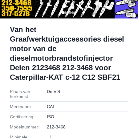
Van het
Graafwerktuigaccessories diesel
motor van de
dieselmotorbrandstofinjector
Delen 2123468 212-3468 voor
Caterpillar-KAT c-12 C12 SBF21
Plaats van
De V.S.
herkomst:
Merknaam:
CAT
Certificering:
ISO
Modelnummer:
212-3468
Minimale
1