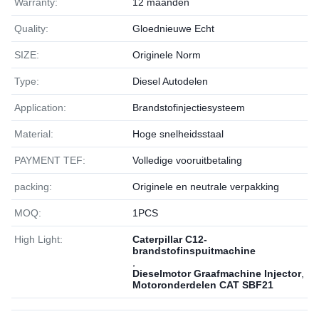
Warranty:
12 maanden
Quality:
Gloednieuwe Echt
SIZE:
Originele Norm
Type:
Diesel Autodelen
Application:
Brandstofinjectiesysteem
Material:
Hoge snelheidsstaal
PAYMENT TEF:
Volledige vooruitbetaling
packing:
Originele en neutrale verpakking
MOQ:
1РСS
High Light:
Caterpillar C12-
brandstofinspuitmachine
,
Dieselmotor Graafmachine Injector
,
Motoronderdelen CAT SBF21