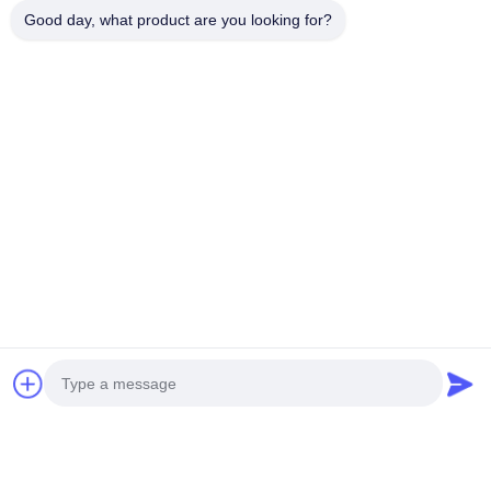
Good day, what product are you looking for?
Contacetail:
VOEG toe: De Stad van Huangpumachines,
no.585-A, No.138, Zuidoostenweg, Huangpu-
District, Guangzhou-Stad,
De Provincie van Guangdong
Cellphone: +86 13790195672 Whatsapp:: +86
13790195672
E-mail: edwardswilliam1988@gmail.com
Labels