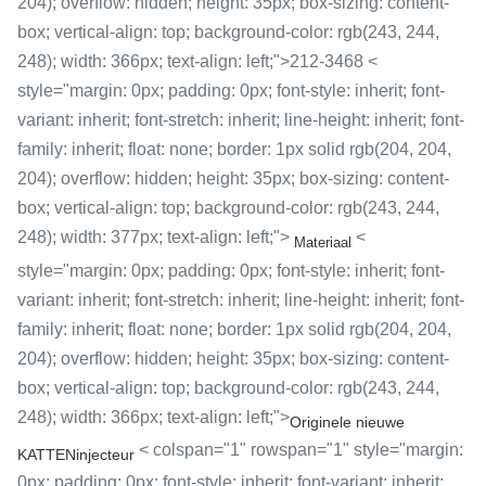
204); overflow: hidden; height: 35px; box-sizing: content-
box; vertical-align: top; background-color: rgb(243, 244,
248); width: 366px; text-align: left;">212-3468 <
style="margin: 0px; padding: 0px; font-style: inherit; font-
variant: inherit; font-stretch: inherit; line-height: inherit; font-
family: inherit; float: none; border: 1px solid rgb(204, 204,
204); overflow: hidden; height: 35px; box-sizing: content-
box; vertical-align: top; background-color: rgb(243, 244,
248); width: 377px; text-align: left;">
<
Materiaal
style="margin: 0px; padding: 0px; font-style: inherit; font-
variant: inherit; font-stretch: inherit; line-height: inherit; font-
family: inherit; float: none; border: 1px solid rgb(204, 204,
204); overflow: hidden; height: 35px; box-sizing: content-
box; vertical-align: top; background-color: rgb(243, 244,
248); width: 366px; text-align: left;">
Originele nieuwe
< colspan="1" rowspan="1" style="margin:
KATTENinjecteur
0px; padding: 0px; font-style: inherit; font-variant: inherit;