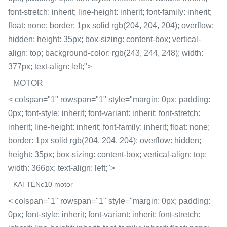
font-stretch: inherit; line-height: inherit; font-family: inherit;
float: none; border: 1px solid rgb(204, 204, 204); overflow:
hidden; height: 35px; box-sizing: content-box; vertical-
align: top; background-color: rgb(243, 244, 248); width:
377px; text-align: left;">
MOTOR
< colspan="1" rowspan="1" style="margin: 0px; padding:
0px; font-style: inherit; font-variant: inherit; font-stretch:
inherit; line-height: inherit; font-family: inherit; float: none;
border: 1px solid rgb(204, 204, 204); overflow: hidden;
height: 35px; box-sizing: content-box; vertical-align: top;
width: 366px; text-align: left;">
KATTENc10 motor
< colspan="1" rowspan="1" style="margin: 0px; padding:
0px; font-style: inherit; font-variant: inherit; font-stretch: