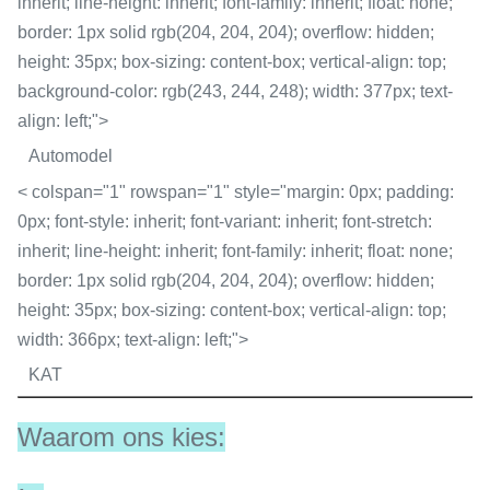
inherit; line-height: inherit; font-family: inherit; float: none;
border: 1px solid rgb(204, 204, 204); overflow: hidden;
height: 35px; box-sizing: content-box; vertical-align: top;
background-color: rgb(243, 244, 248); width: 377px; text-
align: left;">
Automodel
< colspan="1" rowspan="1" style="margin: 0px; padding:
0px; font-style: inherit; font-variant: inherit; font-stretch:
inherit; line-height: inherit; font-family: inherit; float: none;
border: 1px solid rgb(204, 204, 204); overflow: hidden;
height: 35px; box-sizing: content-box; vertical-align: top;
width: 366px; text-align: left;">
KAT
Waarom ons kies: