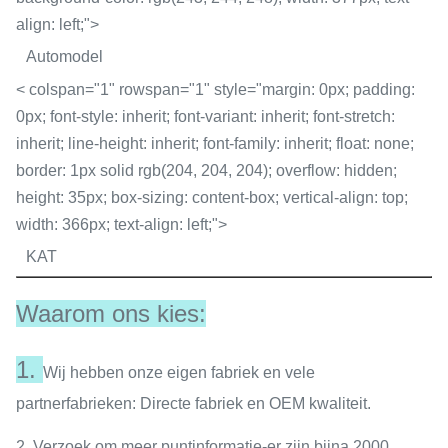
align: left;">
Automodel
< colspan="1" rowspan="1" style="margin: 0px; padding:
0px; font-style: inherit; font-variant: inherit; font-stretch:
inherit; line-height: inherit; font-family: inherit; float: none;
border: 1px solid rgb(204, 204, 204); overflow: hidden;
height: 35px; box-sizing: content-box; vertical-align: top;
width: 366px; text-align: left;">
KAT
Waarom ons kies:
1.
Wij hebben onze eigen fabriek en vele
partnerfabrieken: Directe fabriek en OEM kwaliteit.
2. Verzoek om meer puntinformatie-er zijn bijna 2000