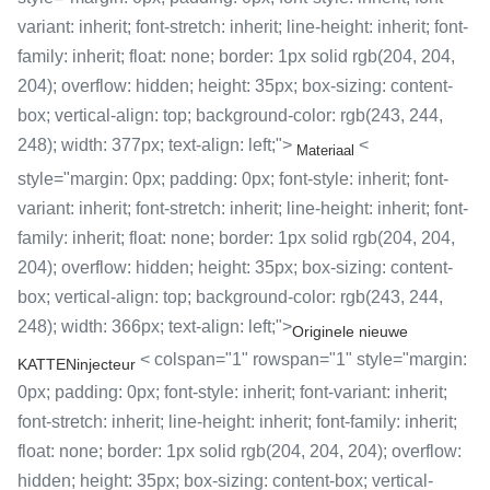
variant: inherit; font-stretch: inherit; line-height: inherit; font-
family: inherit; float: none; border: 1px solid rgb(204, 204,
204); overflow: hidden; height: 35px; box-sizing: content-
box; vertical-align: top; background-color: rgb(243, 244,
248); width: 377px; text-align: left;">
<
Materiaal
style="margin: 0px; padding: 0px; font-style: inherit; font-
variant: inherit; font-stretch: inherit; line-height: inherit; font-
family: inherit; float: none; border: 1px solid rgb(204, 204,
204); overflow: hidden; height: 35px; box-sizing: content-
box; vertical-align: top; background-color: rgb(243, 244,
248); width: 366px; text-align: left;">
Originele nieuwe
< colspan="1" rowspan="1" style="margin:
KATTENinjecteur
0px; padding: 0px; font-style: inherit; font-variant: inherit;
font-stretch: inherit; line-height: inherit; font-family: inherit;
float: none; border: 1px solid rgb(204, 204, 204); overflow:
hidden; height: 35px; box-sizing: content-box; vertical-