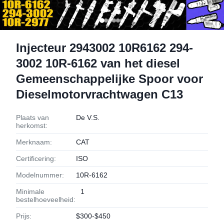
Injecteur 2943002 10R6162 294-
3002 10R-6162 van het diesel
Gemeenschappelijke Spoor voor
Dieselmotorvrachtwagen C13
Plaats van
De V.S.
herkomst:
Merknaam:
CAT
Certificering:
ISO
Modelnummer:
10R-6162
Minimale
1
bestelhoeveelheid:
Prijs:
$300-$450