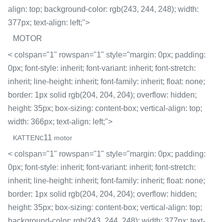
align: top; background-color: rgb(243, 244, 248); width:
377px; text-align: left;">
MOTOR
< colspan="1" rowspan="1" style="margin: 0px; padding:
0px; font-style: inherit; font-variant: inherit; font-stretch:
inherit; line-height: inherit; font-family: inherit; float: none;
border: 1px solid rgb(204, 204, 204); overflow: hidden;
height: 35px; box-sizing: content-box; vertical-align: top;
width: 366px; text-align: left;">
c11
KATTEN
motor
< colspan="1" rowspan="1" style="margin: 0px; padding:
0px; font-style: inherit; font-variant: inherit; font-stretch:
inherit; line-height: inherit; font-family: inherit; float: none;
border: 1px solid rgb(204, 204, 204); overflow: hidden;
height: 35px; box-sizing: content-box; vertical-align: top;
background-color: rgb(243, 244, 248); width: 377px; text-