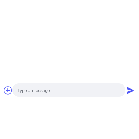
Contacetail:
VOEG toe: De Stad van Huangpumachines,
no.585-A, No.138, Zuidoostenweg, Huangpu-
District, Guangzhou-Stad,
De Provincie van Guangdong
Cellphone: +86 13790195672 Whatsapp:: +86
13790195672
E-mail: edwardswilliam1988@gmail.com
Labels
Photo
Gemeenschappelijke Spoorbrandstofinjector