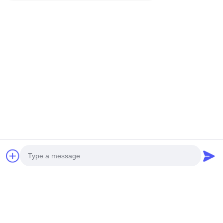
Contacetail:
VOEG toe: De Stad van Huangpumachines,
no.585-A, No.138, Zuidoostenweg, Huangpu-
District, Guangzhou-Stad,
De Provincie van Guangdong
Cellphone: +86 13790195672 Whatsapp:: +86
13790195672
E-mail: edwardswilliam1988@gmail.com
Labels
Photo