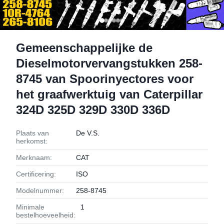
Gemeenschappelijke de
Dieselmotorvervangstukken 258-
8745 van Spoorinyectores voor
het graafwerktuig van Caterpillar
324D 325D 329D 330D 336D
Plaats van
De V.S.
herkomst:
Merknaam:
CAT
Certificering:
ISO
Modelnummer:
258-8745
Minimale
1
bestelhoeveelheid: