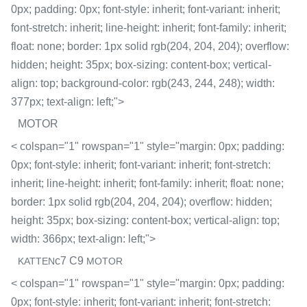
0px; padding: 0px; font-style: inherit; font-variant: inherit;
font-stretch: inherit; line-height: inherit; font-family: inherit;
float: none; border: 1px solid rgb(204, 204, 204); overflow:
hidden; height: 35px; box-sizing: content-box; vertical-
align: top; background-color: rgb(243, 244, 248); width:
377px; text-align: left;">
MOTOR
< colspan="1" rowspan="1" style="margin: 0px; padding:
0px; font-style: inherit; font-variant: inherit; font-stretch:
inherit; line-height: inherit; font-family: inherit; float: none;
border: 1px solid rgb(204, 204, 204); overflow: hidden;
height: 35px; box-sizing: content-box; vertical-align: top;
width: 366px; text-align: left;">
c7 C9
KATTEN
MOTOR
< colspan="1" rowspan="1" style="margin: 0px; padding:
0px; font-style: inherit; font-variant: inherit; font-stretch: