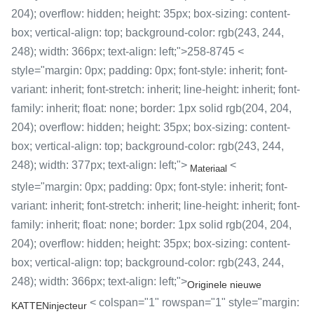
204); overflow: hidden; height: 35px; box-sizing: content-
box; vertical-align: top; background-color: rgb(243, 244,
248); width: 366px; text-align: left;">258-8745 <
style="margin: 0px; padding: 0px; font-style: inherit; font-
variant: inherit; font-stretch: inherit; line-height: inherit; font-
family: inherit; float: none; border: 1px solid rgb(204, 204,
204); overflow: hidden; height: 35px; box-sizing: content-
box; vertical-align: top; background-color: rgb(243, 244,
248); width: 377px; text-align: left;">
<
Materiaal
style="margin: 0px; padding: 0px; font-style: inherit; font-
variant: inherit; font-stretch: inherit; line-height: inherit; font-
family: inherit; float: none; border: 1px solid rgb(204, 204,
204); overflow: hidden; height: 35px; box-sizing: content-
box; vertical-align: top; background-color: rgb(243, 244,
248); width: 366px; text-align: left;">
Originele nieuwe
< colspan="1" rowspan="1" style="margin:
KATTENinjecteur