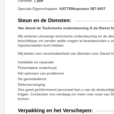
Garantie:
1 jaar
Speciale Eigenschappen:
KATTENinjecteur 387-9427
Steun en de Diensten:
Van diesel de Technische ondersteuning & de Dienst I
Wij verlenen uitvoerige technische ondersteuning en de die
beschikbaar om eender welke vragen te beantwoorden u ove
Injecteursdelen kunt hebben.
Wij bieden een verscheidenheid van diensten voor Diesel In
Installatie en reparatie
Preventative onderhoud
Het oplossen van problemen
De garantiedienst
Delenvervanging
Ons goed geïnformeerd personeel kan u van de deskundighe
krijgen. Contacteer ons vandaag om meer over onze van Die
komen.
Verpakking en het Verschepen: