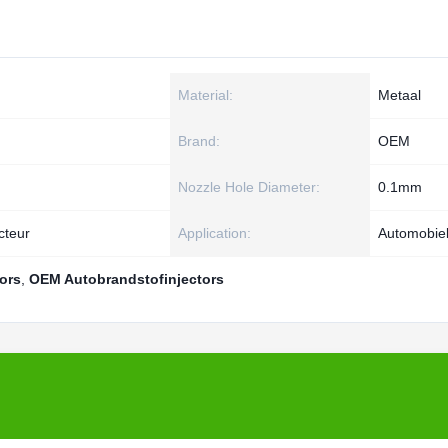
Material:
Metaal
Brand:
OEM
Nozzle Hole Diameter:
0.1mm
cteur
Application:
Automobie
ors
,
OEM Autobrandstofinjectors