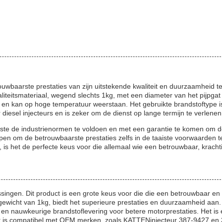
wbaarste prestaties van zijn uitstekende kwaliteit en duurzaamheid t
liteitsmateriaal, wegend slechts 1kg, met een diameter van het pijpgat
n en kan op hoge temperatuur weerstaan. Het gebruikte brandstoftype i
 diesel injecteurs en is zeker om de dienst op lange termijn te verlenen
ste de industrienormen te voldoen en met een garantie te komen om 
pen om de betrouwbaarste prestaties zelfs in de taaiste voorwaarden t
, is het de perfecte keus voor die allemaal wie een betrouwbaar, kracht
ssingen. Dit product is een grote keus voor die die een betrouwbaar en
ewicht van 1kg, biedt het superieure prestaties en duurzaamheid aan
en nauwkeurige brandstoflevering voor betere motorprestaties. Het is
 het is compatibel met OEM merken, zoals KATTENinjecteur 387-9427 en