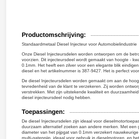
Productomschrijving:
Standaardmetaal Diesel Injecteur voor Automobielindustrie
Onze Diesel Injecteursdelen worden ontworpen om de betrou
voorzien. Dit injecteursdeel wordt gemaakt van hoogte - kwa
0.1mm. Het heeft een zilver voor een elegante blik eindige
diesel en het artikelnummer is 387-9427. Het is perfect voor
De diesel Injecteursdelen worden gemaakt om aan de hoog
tevredenheid van de klant te verzekeren. Zij worden ontwor
verstrekken. Met zijn uitstekende kwaliteit en duurzaamheid
diesel injecteursdeel nodig hebben.
Toepassingen:
De diesel Injecteursdelen zijn ideaal voor dieselmotortoepa
duurzaam alternatief zoeken aan andere merken. Met een g
diameter van het pijpgat van 0.1mm verzekert nauwkeurige 
multi-gatenpijp, ideaal voor gebruik in dieselmotoren, en