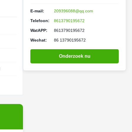
E-mail:
209396088@qq.com
Telefoon:
8613790195672
WatAPP:
8613790195672
Wechat:
86 13790195672
Onderzoek nu
l