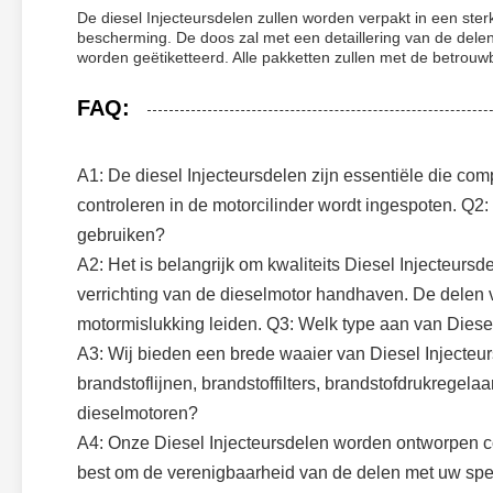
De diesel Injecteursdelen zullen worden verpakt in een ste
bescherming. De doos zal met een detaillering van de dele
worden geëtiketteerd. Alle pakketten zullen met de betrou
FAQ:
A1: De diesel Injecteursdelen zijn essentiële die co
controleren in de motorcilinder wordt ingespoten. Q2:
gebruiken?
A2: Het is belangrijk om kwaliteits Diesel Injecteurs
verrichting van de dieselmotor handhaven. De delen van
motormislukking leiden. Q3: Welk type aan van Diesel
A3: Wij bieden een brede waaier van Diesel Injecteu
brandstoflijnen, brandstoffilters, brandstofdrukregela
dieselmotoren?
A4: Onze Diesel Injecteursdelen worden ontworpen co
best om de verenigbaarheid van de delen met uw speci