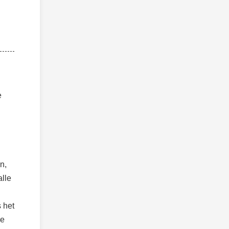
e
n,
alle
 het
de