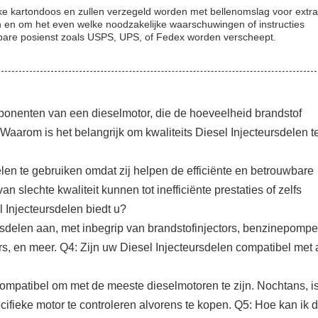
rke kartondoos en zullen verzegeld worden met bellenomslag voor extra
n en om het even welke noodzakelijke waarschuwingen of instructies
wbare posienst zoals USPS, UPS, of Fedex worden verscheept.
mponenten van een dieselmotor, die de hoeveelheid brandstof
 Waarom is het belangrijk om kwaliteits Diesel Injecteursdelen t
delen te gebruiken omdat zij helpen de efficiënte en betrouwbare
 slechte kwaliteit kunnen tot inefficiënte prestaties of zelfs
 Injecteursdelen biedt u?
rsdelen aan, met inbegrip van brandstofinjectors, benzinepompe
ars, en meer. Q4: Zijn uw Diesel Injecteursdelen compatibel met 
mpatibel om met de meeste dieselmotoren te zijn. Nochtans, is
fieke motor te controleren alvorens te kopen. Q5: Hoe kan ik 