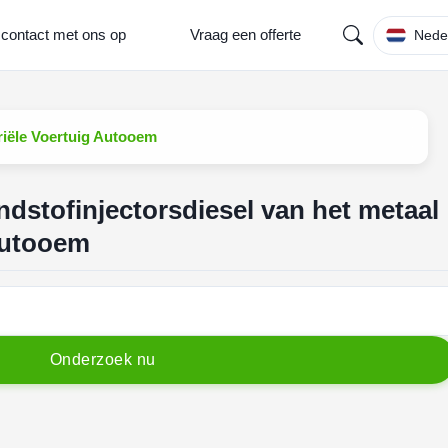
contact met ons op
Vraag een offerte
Nede
riële Voertuig Autooem
ndstofinjectorsdiesel van het metaal
Autooem
O
n
d
e
r
z
o
e
k
n
u