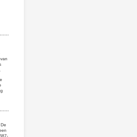
e
 van
s
.
de
e
ig
. De
 een
 387-