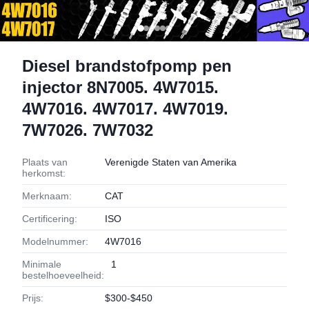
Diesel brandstofpomp pen
injector 8N7005. 4W7015.
4W7016. 4W7017. 4W7019.
7W7026. 7W7032
Plaats van
Verenigde Staten van Amerika
herkomst:
Merknaam:
CAT
Certificering:
ISO
Modelnummer:
4W7016
Minimale
1
bestelhoeveelheid:
Prijs:
$300-$450