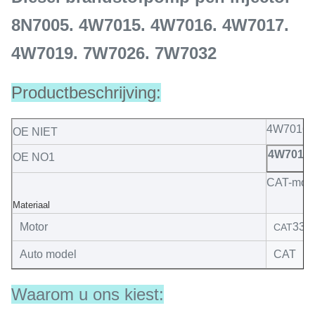
8N7005. 4W7015. 4W7016. 4W7017.
4W7019. 7W7026. 7W7032
Productbeschrijving:
4W7016
OE NIET
4W7017
OE NO1
CAT-mon
Materiaal
Motor
330
CAT
Auto model
CAT
Waarom u ons kiest: