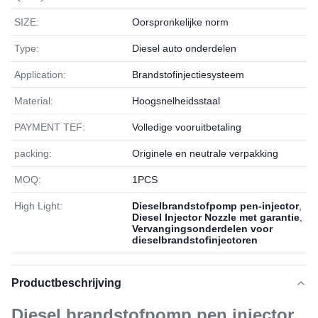
SIZE:
Oorspronkelijke norm
Type:
Diesel auto onderdelen
Application:
Brandstofinjectiesysteem
Material:
Hoogsnelheidsstaal
PAYMENT TEF:
Volledige vooruitbetaling
packing:
Originele en neutrale verpakking
MOQ:
1РСS
High Light:
Dieselbrandstofpomp pen-injector
,
Diesel Injector Nozzle met garantie
,
Vervangingsonderdelen voor
dieselbrandstofinjectoren
Productbeschrijving
Diesel brandstofpomp pen injector