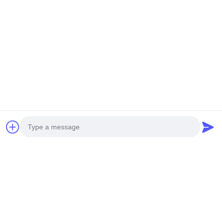
Contactgegevens:
ADD: Huangpu Machinery City, nr. 585-A, nr.138,
Zuidoostweg, Huangpu District, Guangzhou City,
Provincie Guangdong
Mobiele telefoon: +86 13790195672
Whatsapp: +86
13790195672
Email: edwardswilliam1988@gmail.com
Labels
Photo
De Pijp van de motorbrandstof
Brandstofinjector mondstuk
Video Call
GEMEENSCHAPPELIJKE SPOORpijp