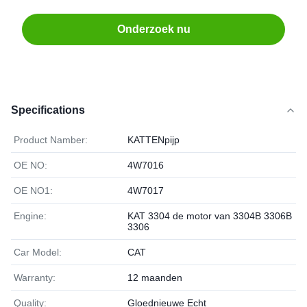
Onderzoek nu
Specifications
Product Namber:
KATTENpijp
OE NO:
4W7016
OE NO1:
4W7017
Engine:
KAT 3304 de motor van 3304B 3306B
3306
Car Model:
CAT
Warranty:
12 maanden
Quality:
Gloednieuwe Echt