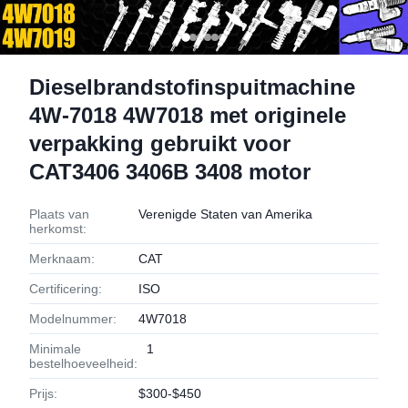
Dieselbrandstofinspuitmachine
4W-7018 4W7018 met originele
verpakking gebruikt voor
CAT3406 3406B 3408 motor
Plaats van
Verenigde Staten van Amerika
herkomst:
Merknaam:
CAT
Certificering:
ISO
Modelnummer:
4W7018
Minimale
1
bestelhoeveelheid:
Prijs:
$300-$450