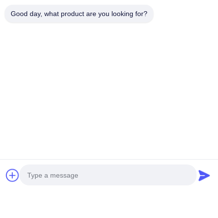
Good day, what product are you looking for?
Contactgegevens:
ADD: Huangpu Machinery City, nr. 585-A, nr.138,
Zuidoostweg, Huangpu District, Guangzhou City,
Provincie Guangdong
Mobiele telefoon: +86 13790195672
Whatsapp: +86
13790195672
Email: edwardswilliam1988@gmail.com