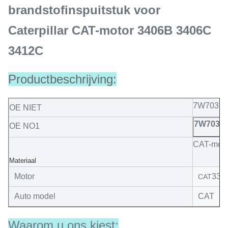
brandstofinspuitstuk voor
Caterpillar CAT-motor 3406B 3406C
3412C
Productbeschrijving:
7W7031
OE NIET
7W7033
OE NO1
CAT-mon
Materiaal
Motor
330
CAT
Auto model
CAT
Waarom u ons kiest: