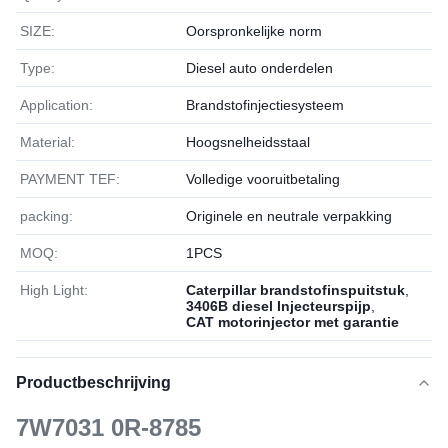
SIZE:
Oorspronkelijke norm
Type:
Diesel auto onderdelen
Application:
Brandstofinjectiesysteem
Material:
Hoogsnelheidsstaal
PAYMENT TEF:
Volledige vooruitbetaling
packing:
Originele en neutrale verpakking
MOQ:
1РСS
High Light:
Caterpillar brandstofinspuitstuk
,
3406B diesel Injecteurspijp
,
CAT motorinjector met garantie
Productbeschrijving
7W7031 0R-8785