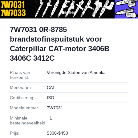
7W7031 0R-8785
brandstofinspuitstuk voor
Caterpillar CAT-motor 3406B
3406C 3412C
Plaats van
Verenigde Staten van Amerika
herkomst:
Merknaam:
CAT
Certificering:
ISO
Modelnummer:
7W7031
Minimale
1
bestelhoeveelheid:
Prijs:
$300-$450