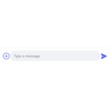
Contactgegevens:
ADD: Huangpu Machinery City, nr. 585-A, nr.138,
Zuidoostweg, Huangpu District, Guangzhou City,
Provincie Guangdong
Mobiele telefoon: +86 13790195672
Whatsapp: +86
13790195672
Email: edwardswilliam1988@gmail.com
Labels
Photo
De Pijp van de motorbrandstof
Brandstofinjector mondstuk
Video Call
GEMEENSCHAPPELIJKE SPOORpijp
Audio Call