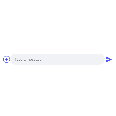
Contactgegevens:
ADD: Huangpu Machinery City, nr. 585-A, nr.138,
Zuidoostweg, Huangpu District, Guangzhou City,
Provincie Guangdong
Mobiele telefoon: +86 13790195672
Whatsapp: +86
13790195672
Email: edwardswilliam1988@gmail.com
Labels
Photo
De Pijp van de motorbrandstof
Brandstofinjector mondstuk
Video Call
GEMEENSCHAPPELIJKE SPOORpijp
Audio Call