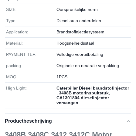
SIZE:
Oorspronkelijke norm
Type:
Diesel auto onderdelen
Application:
Brandstofinjectiesysteem
Material:
Hoogsnelheidsstaal
PAYMENT TEF:
Volledige vooruitbetaling
packing:
Originele en neutrale verpakking
MOQ:
1РСS
High Light:
Caterpillar Diesel brandstofinjector
,
3408B motorinspuitstuk
,
CA1301804 dieselinjector
vervangen
Productbeschrijving
3408B 3408C 3412 3412C Motor