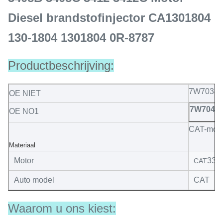
Diesel brandstofinjector CA1301804
130-1804 1301804 0R-8787
Productbeschrijving:
7W7038
OE NIET
7W7045
OE NO1
CAT-mon
Materiaal
Motor
330
CAT
Auto model
CAT
Waarom u ons kiest: