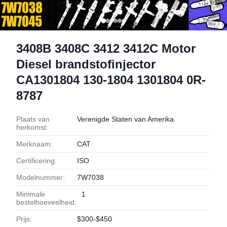
3408B 3408C 3412 3412C Motor
Diesel brandstofinjector
CA1301804 130-1804 1301804 0R-
8787
Plaats van
Verenigde Staten van Amerika
herkomst:
Merknaam:
CAT
Certificering:
ISO
Modelnummer:
7W7038
Minimale
1
bestelhoeveelheid:
Prijs:
$300-$450